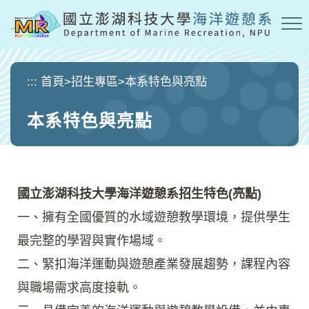
跳
到
主
要
內
:::
首頁
>
招生專區
>
本系特色與亮點
容
區
本系特色與亮點
塊
國立澎湖科技大學海洋遊憩系招生特色
(
亮點
)
一、擁有全國優質的水域遊憩教學環境，提供學生
最完整的學習與實作場域。
二、緊扣海洋運動與遊憩產業發展趨勢，課程內容
與職場需求高度接軌。