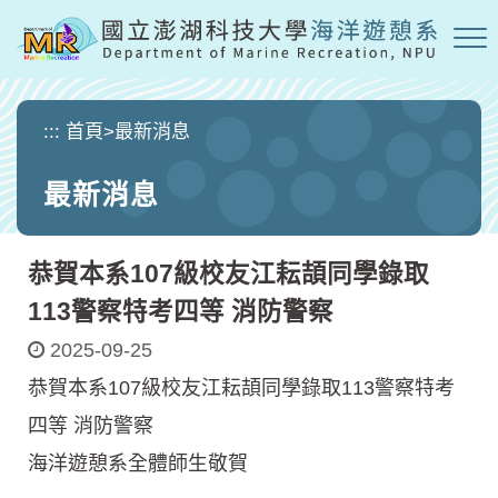
跳
到
主
要
內
:::
首頁
>
最新消息
容
區
最新消息
塊
恭賀本系107級校友江耘頡同學錄取
113警察特考四等 消防警察
2025-09-25
恭賀本系107級校友江耘頡同學錄取113警察特考
四等 消防警察
海洋遊憩系全體師生敬賀