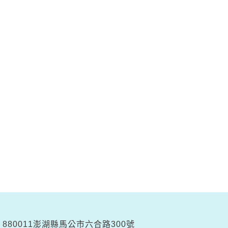
880011澎湖縣馬公市六合路300號