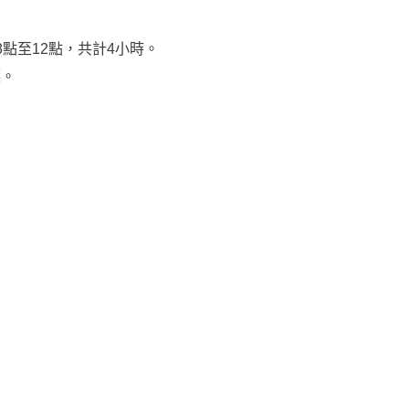
午8點至12點，共計4小時。
廳。