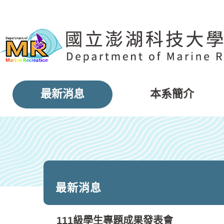
跳
到
主
要
內
容
區
塊
最新消息
本系簡介
最新消息
111級學生專題成果發表會