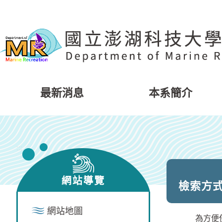
跳
到
主
要
內
容
區
塊
最新消息
本系簡介
:::
網站導覽
檢索方
網站地圖
為方便使用