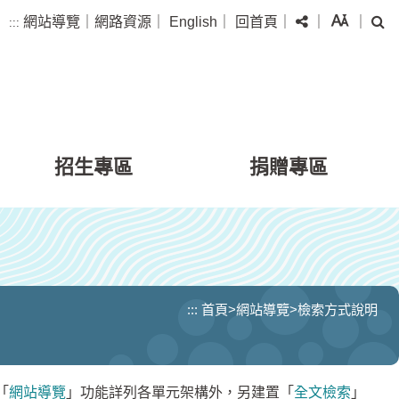
分享
字級
搜
網站導覽
｜
網路資源
｜
English
｜
回首頁
｜
｜
｜
:::
招生專區
捐贈專區
:::
首頁
>
網站導覽
>
檢索方式說明
「
網站導覽
」功能詳列各單元架構外，另建置「
全文檢索
」