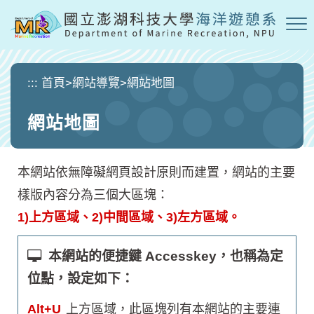
跳
到
主
要
內
:::
首頁
>
網站導覽
>
網站地圖
容
區
網站地圖
塊
本網站依無障礙網頁設計原則而建置，網站的主要
樣版內容分為三個大區塊：
1)上方區域、2)中間區域、3)左方區域。
本網站的便捷鍵 Accesskey，也稱為定
位點，設定如下：
Alt+U
上方區域，此區塊列有本網站的主要連