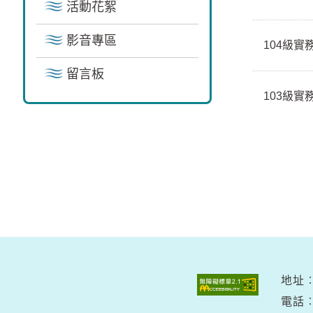
活動花絮
影音專區
104級實
留言板
103級實
地址︰
電話