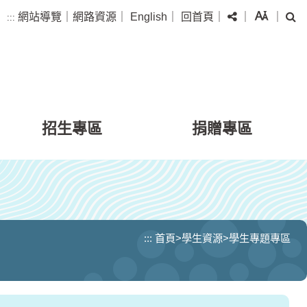
分享
字級
搜
網站導覽
｜
網路資源
｜
English
｜
回首頁
｜
｜
｜
:::
招生專區
捐贈專區
:::
首頁
>
學生資源
>
學生專題專區