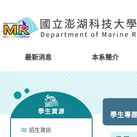
跳
到
主
要
內
容
區
塊
最新消息
本系簡介
:::
學生資源
學生專
招生資訊