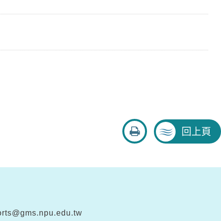
友
回上頁
善
列
印
rts@gms.npu.edu.tw