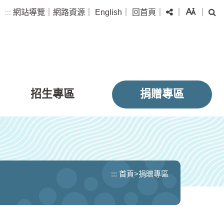
分享
字級
搜
網站導覽
｜
網路資源
｜
English
｜
回首頁
｜
｜
｜
:::
招生專區
捐贈專區
:::
首頁
>
捐贈專區