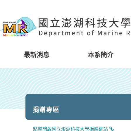
跳
到
主
要
內
容
區
塊
最新消息
本系簡介
捐贈專區
點擊開啟國立澎湖科技大學捐贈網站