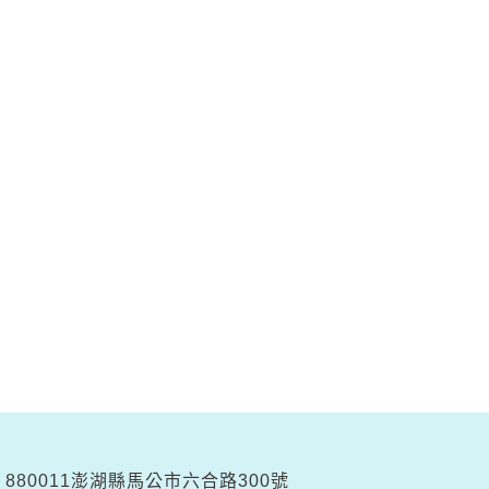
880011澎湖縣馬公市六合路300號