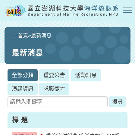
跳
到
主
要
內
:::
首頁
>
最新消息
容
區
最新消息
塊
全部分類
重要公告
活動訊息
演講資訊
求職徵才
請輸入關鍵字
標 題