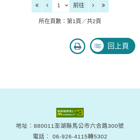
前往頁
前往
所在頁數：第1頁／共2頁
友
回上頁
善
列
印
地址︰880011澎湖縣馬公市六合路300號
電話︰
06-926-4115轉5302