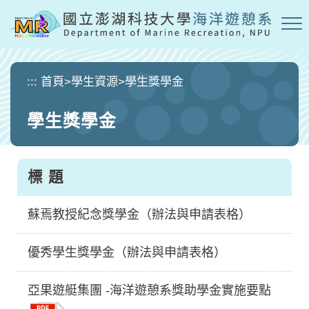
跳
到
主
要
內
:::
首頁
>
學生資源
>
學生獎學金
容
區
學生獎學金
塊
標 題
蘇焉教授紀念獎學金（辦法與申請表格）
優秀學生獎學金（辦法與申請表格）
亞果遊艇集團 -海洋遊憩系獎助學金實施要點