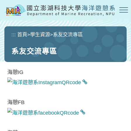
跳
到
主
要
內
:::
首頁
>
學生資源
>
系友交流專區
容
區
系友交流專區
塊
海憩IG
海憩FB