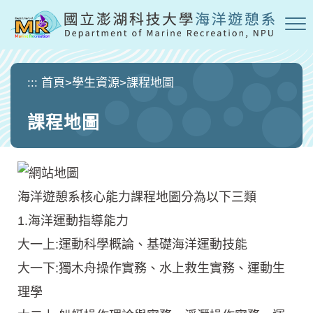
跳
到
主
要
內
:::
首頁
>
學生資源
>
課程地圖
容
區
課程地圖
塊
海洋遊憩系核心能力課程地圖分為以下三類
1.海洋運動指導能力
大一上:運動科學概論、基礎海洋運動技能
大一下:獨木舟操作實務、水上救生實務、運動生
理學