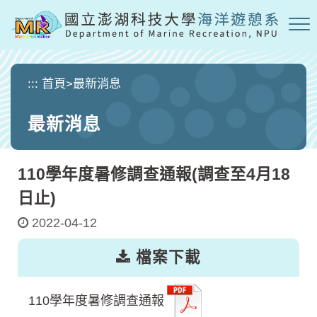
跳
到
主
要
內
:::
首頁
>
最新消息
容
區
最新消息
塊
110學年度暑修調查通報(調查至4月18
日止)
2022-04-12
檔案下載
110學年度暑修調查通報