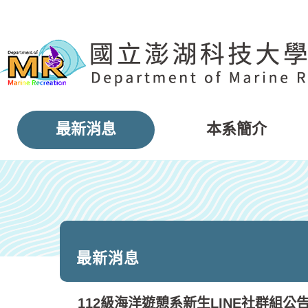
跳
到
主
要
內
容
區
塊
最新消息
本系簡介
最新消息
112級海洋遊憩系新生LINE社群組公