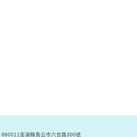
880011澎湖縣馬公市六合路300號