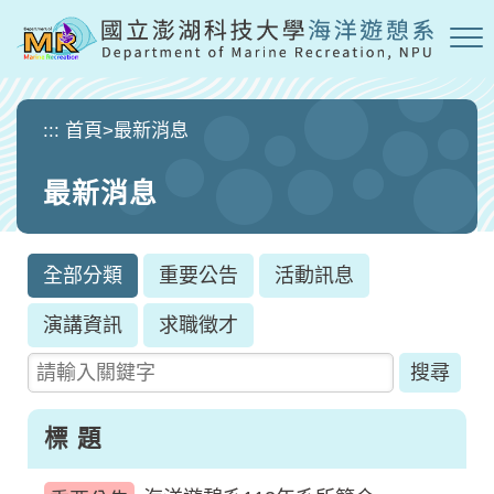
跳
到
主
要
內
:::
首頁
>
最新消息
容
區
最新消息
塊
全部分類
重要公告
活動訊息
演講資訊
求職徵才
請輸入關鍵字
標 題