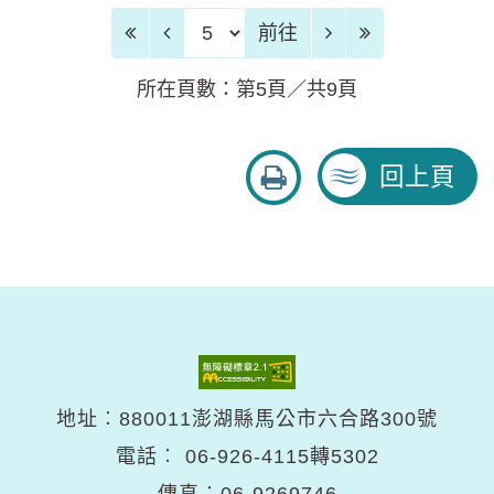
前往頁
前往
所在頁數：第5頁／共9頁
友
回上頁
善
列
印
地址︰880011澎湖縣馬公市六合路300號
電話︰
06-926-4115轉5302